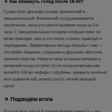
🔅 Как обмануть голод после 18-00?
Существует два вида голода: физический и
эмоциональный. Физический голод развивается
постепенно, легко утоляется приёмом пищи на 3-4
часа. С эмоциональным голодом ситуация хуже: он
3
резко приходит, заесть его очень сложно, приводит к
перееданию. Эффективные методы борьбы с ним —
ПОПРОБУЙ
ДНЯ
это хобби, общение с родными и друзьями, прогулки,
ПРОГРАММЫ БЕСПЛАТНО
занятия спортом. Уберите скуку из ваших вечеров и
вечерний голод отступит. Если голод непреодолим,
выпейте 100 мл кефира с отрубями, заварите зелёный
ПОПРОБОВАТЬ
или травяной чай, можно съесть лёгкий овощной
салат.
🔅 Подведём итоги
Если не есть после 6 сколько можно скинуть? — на