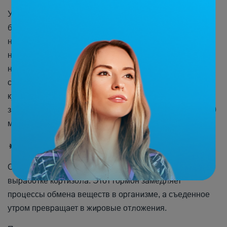
Ужин должен состоять из лёгких, низкокалорийных
БЕСПЛАТНОМУ
блюд: яйца, отварное мясо курицы или индейки,
ПРОБНОМУ
нежирные сорта рыбы, творог, йогурт без
наполнителей, кефир, ряженка 2,5%, зелень,
некрахмалистые овощи. Можно приготовить вкусный
салат из таких ингредиентов и дополнить его кусочком
куриного филе. За два часа до сна тем, кому тяжело
засыпать на голодный желудок, можно выпить 100-150
мл кефира.
Viber
Telegram
🔅 Как не есть после 6, если очень хочется?
Отказ от пищи и сильное чувство голода способствуют
выработке кортизола. Этот гормон замедляет
процессы обмена веществ в организме, а съеденное
утром превращает в жировые отложения.