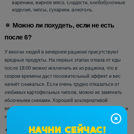
вареники, жирное мясо, сладости, хлебобулочные
изделия, чипсы, сухарики, алкоголь.
🔅 Можно ли похудеть, если не есть
после 6?
У многих людей в вечернем рационе присутствуют
вредные продукты. На первых этапах отказа от еды
после 18:00 можно исключить их из рациона, что в
скором времени даст положительный эффект и вес
начнёт снижаться. Если очень трудно отказаться от
любимых картофельных чипсов, можно их заменить
яблочными снеками. Хорошей альтернативой
вечернему пиву станет зелёный чай с корнем имбиря и
несколькими ломтиками сочного яблока.
НАЧНИ СЕЙЧАС!
🔅 Что можно есть после 6 худеющим?