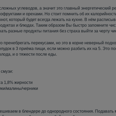
сложных углеводов, а значит это главный энергетический р
офруктами и орехами. Но стоит помнить об их калорийност
кнот, который будет всегда лежать на кухне. В нём расписыв
одуктах и блюдах. Таким образом Вы быстро запомните числ
ть разные продукты питания без страха выйти за черту чи
то пренебрегать перекусами, но это в корне неверный подхо
лудок в 3 приёма пищи, если можно разбить их на 5. Это п
олода, и о тяжести после еды.
 смузи:
га 1,8% жирности
ики/малины/черники
ешиваем в блендере до однородного состояния. Подавать 