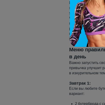
Исходя из данных о
жиров и углеводов. 
углеводы – 351 грам
Чтобы добиться иде
пристрастием. Если 
развенчать этот ми
магазине отдать пре
йогуртом, а не майо
Меню правиль
в день
Важно запустить сво
привычка улучшит 
в изнурительном тем
Завтрак 1:
Если вы любите буте
вариант:
2 бутерброда с 