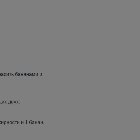
расить бананами и
их двух:
жирности и 1 банан.