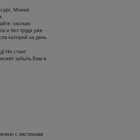
есурс. Можно
и.
айте, сколько
а и без труда уже
сла калорий на день.
д! Не стоит
оможет забыть Вам и
можно с листиками