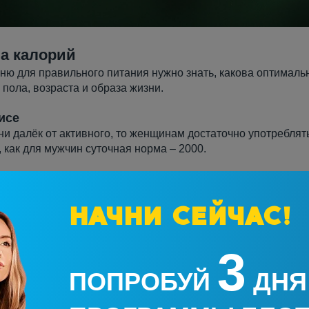
а калорий
ню для правильного питания
нужно знать, какова оптималь
пола, возраста и образа жизни.
исе
и далёк от активного, то женщинам достаточно употреблят
, как для мужчин суточная норма – 2000.
 жизни
е возможности пройтись пешком, то суточная норма будет 
НАЧНИ СЕЙЧАС!
 – 2600.
жизни
3
ы на «ты», то показатели смещаются ещё значительнее. Дл
ЕСПЛАТНОМУ ПРОБНО
ий равно 2400, для мужчин – 3000.
ПОПРОБУЙ
ДНЯ
т варьироваться в зависимости от возраста и состояния зд