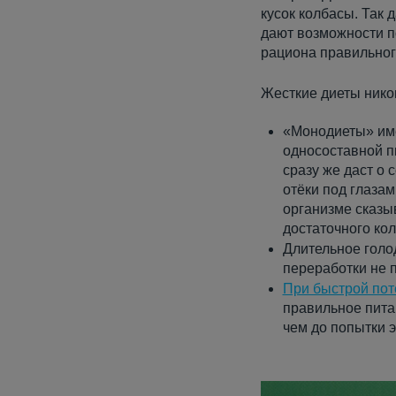
кусок колбасы. Так 
дают возможности по
рациона правильног
Жесткие диеты никог
«Монодиеты» име
односоставной п
сразу же даст о 
отёки под глазам
организме сказыв
достаточного ко
Длительное голод
переработки не п
При быстрой пот
правильное питан
чем до попытки 