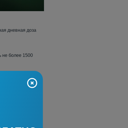
ная дневная доза
ь не более 1500
уже 2200 для
я женщин количество
МУ
оровья.