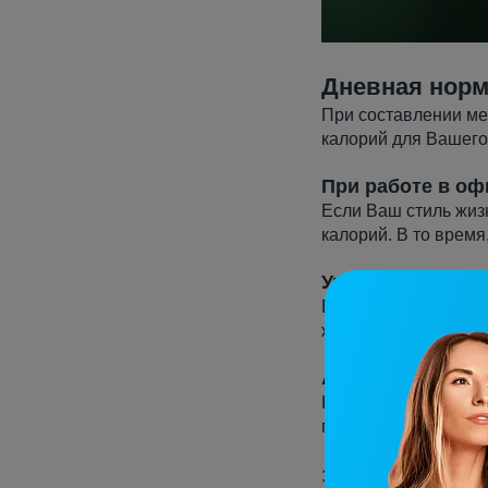
Дневная норм
При составлении
ме
калорий для Вашего 
При работе в оф
Если Ваш стиль жизн
калорий. В то время
Умеренный темп
Если Вы не упускает
женщин, для мужчин
Активный темп 
Когда со спортом В
Б
потребляемых калор
Эти показатели могу