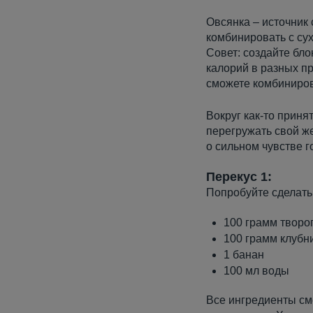
Овсянка – источник 
комбинировать с сух
Совет: создайте бло
калорий в разных пр
сможете комбинирова
Вокруг как-то приня
перегружать свой же
о сильном чувстве г
Перекус 1:
Попробуйте сделать
100 грамм творо
100 грамм клубн
1 банан
100 мл воды
Все ингредиенты см