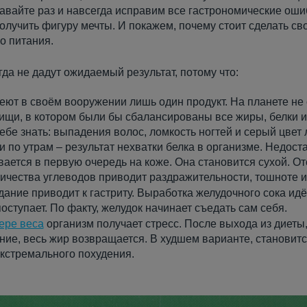
давайте раз и навсегда исправим все гастрономические ош
и
лучить фигуру мечты. И покажем, почему стоит сделать св
о питания.
да не дадут ожидаемый результат, потому что:
ют в своём вооружении лишь один продукт. На планете не 
ищи, в котором были бы сбалансированы все жиры, белки и
себе знать: выпадения волос, ломкость ногтей и серый цвет
и по утрам – результат нехватки белка в организме. Недост
ается в первую очередь на коже. Она становится сухой. От
личества углеводов приводит раздражительности, тошноте и
ание приводит к гастриту. Выработка желудочного сока идё
оступает. По факту, желудок начинает съедать сам себя.
ере веса
организм получает стресс. После выхода из диеты,
ие, весь жир возвращается. В худшем варианте, становитс
экстремального похудения.